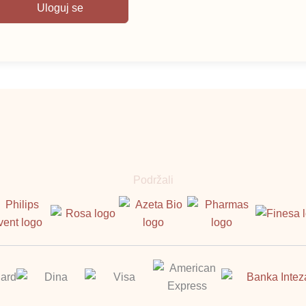
Uloguj se
Podržali