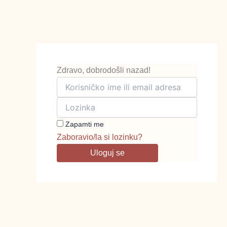
Pređi
na
sadržaj
Zdravo, dobrodošli nazad!
Zapamti me
Zaboravio/la si lozinku?
Uloguj se