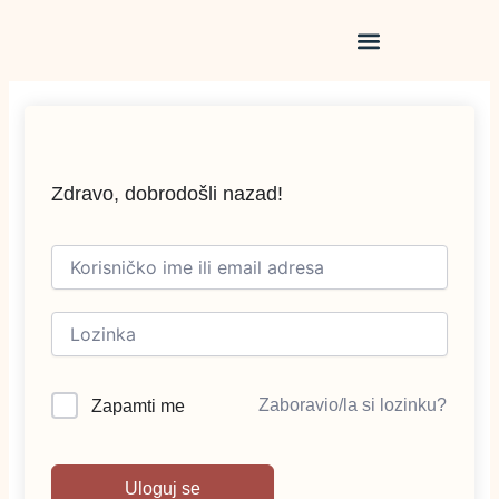
Pređi
na
sadržaj
Zdravo, dobrodošli nazad!
Zaboravio/la si lozinku?
Zapamti me
Uloguj se