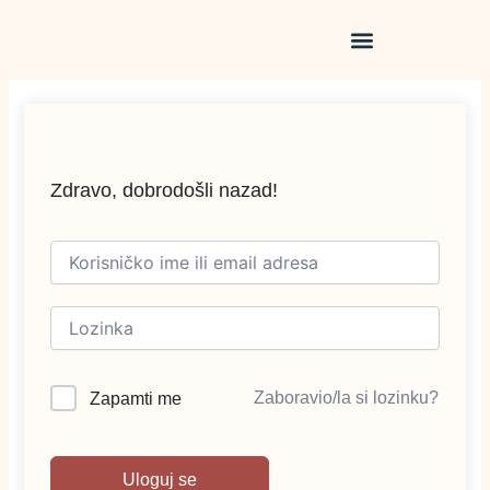
Pređi
na
sadržaj
Zdravo, dobrodošli nazad!
Zaboravio/la si lozinku?
Zapamti me
Uloguj se